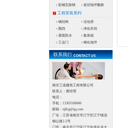
彩钢瓦除锈
老旧地坪翻新
工程安装系列
钢结构
活动房
围挡
净化车间
屋面防水
集装箱
工业门
钢化地坪
联系我们
CONTACT US
南京三道建筑工程有限公司
联系人：蔡经理
电话：
手机：13305160660
邮箱：njllcg@qq.com
厂址：江苏省南京市江宁区江宁镇汤
铜公路2-2号
门市：南京市江宁区江宁街道长兴大