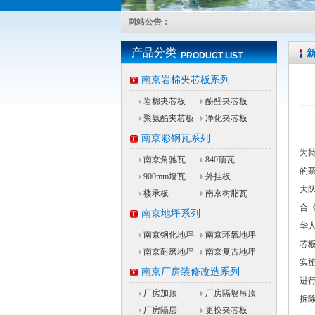
网站公告：
产品分类
PRODUCT LIST
南京岩棉夹芯板系列
岩棉夹芯板
酚醛夹芯板
聚氨酯夹芯板
净化夹芯板
南京彩钢瓦系列
为
南京角驰瓦
840顶瓦
的
900mm墙瓦
外挂板
大
楼承板
南京树脂瓦
合《
南京地坪系列
华
南京钢化地坪
南京环氧地坪
芯
南京耐磨地坪
南京复古地坪
实
南京厂房装修改造系列
进
厂房加顶
厂房隔墙吊顶
拆
厂房隔层
更换夹芯板